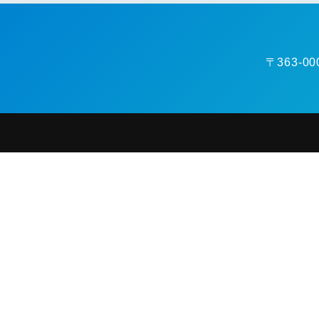
〒363-